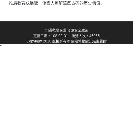
推廣教育或展覽，使國人瞭解這些古碑的歷史價值。
:::
隱私權保護
資訊安全政策
更新日期：108-03-31 瀏覽人次：46065
Copyright 2018 版權所有 © 蘭陽博物館知識主題館
"